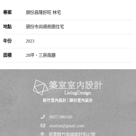
專案
頭份昌隆好旺 林宅
地點
頭份市尚順商圈住宅
年份
2023
面積
28坪、三房兩廳
新竹室內設計
|
頭份室內設計
0927-986160
einsfun@gmail.com
苗栗縣竹南鎮龍好街47號