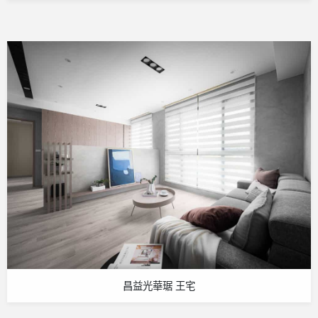
昌益光華琚 王宅