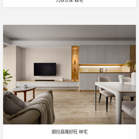
頭份昌隆好旺 林宅