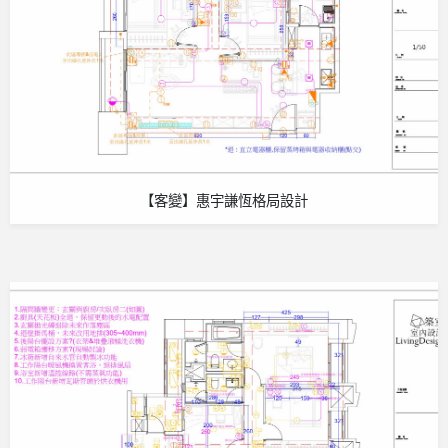
【客變】惠宇謙恆格局設計