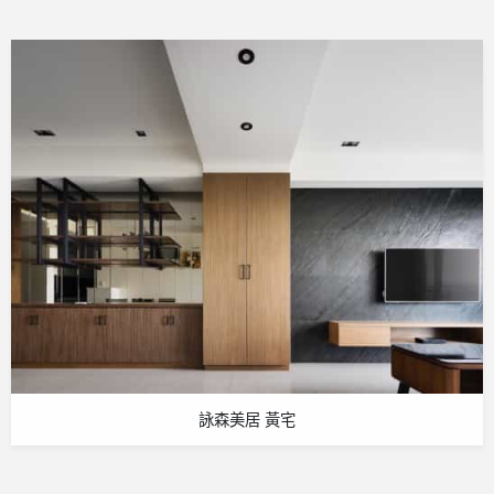
詠森美居 黃宅