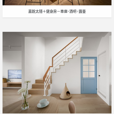
嘉銳太隱＋健身房－車庫×酒吧÷露臺