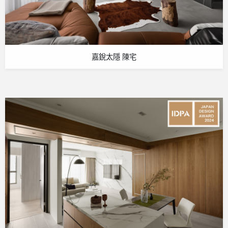
嘉銳太隱 陳宅