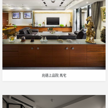
兆德上品院 馬宅