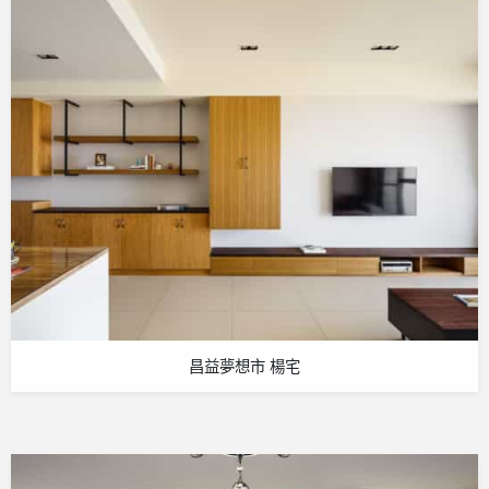
昌益夢想市 楊宅