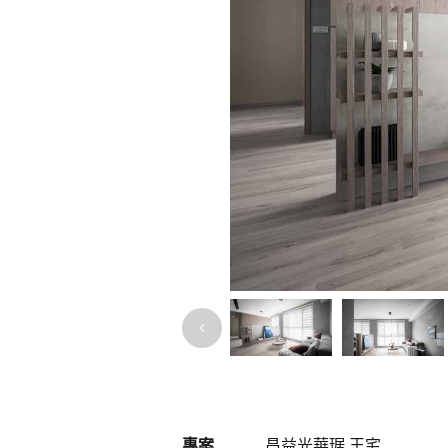
專案
昌益光華琚 王宅