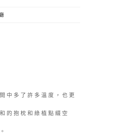
廳
間中多了許多溫度，也更
和的抱枕和綠植點綴空
。