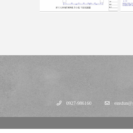
0927-986160
einsfun@